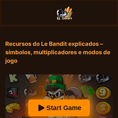
Recursos do Le Bandit explicados –
símbolos, multiplicadores e modos de
jogo
Start Game