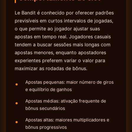
Le Bandit é conhecido por oferecer padrões
previsíveis em curtos intervalos de jogadas,
o que permite ao jogador ajustar suas
apostas em tempo real. Jogadores casuais
tendem a buscar sessões mais longas com
apostas menores, enquanto apostadores
experientes preferem variar o valor para
maximizar as rodadas de bônus.
Apostas pequenas: maior número de giros
e equilíbrio de ganhos
Apostas médias: ativação frequente de
bônus secundários
Apostas altas: maiores multiplicadores e
bônus progressivos