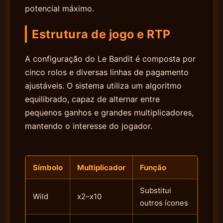
potencial máximo.
Estrutura de jogo e RTP
A configuração do Le Bandit é composta por
cinco rolos e diversas linhas de pagamento
ajustáveis. O sistema utiliza um algoritmo
equilibrado, capaz de alternar entre
pequenos ganhos e grandes multiplicadores,
mantendo o interesse do jogador.
Símbolo
Multiplicador
Função
Substitui
Wild
x2–x10
outros ícones