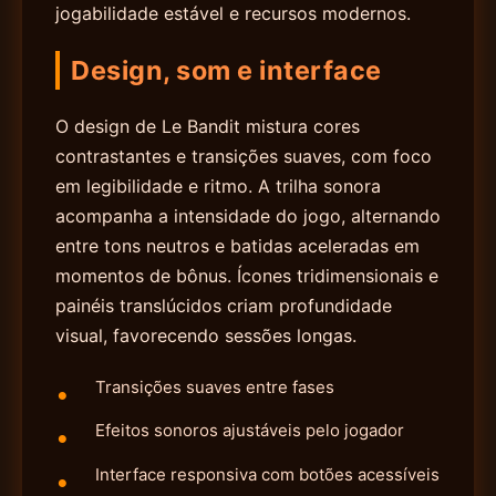
jogabilidade estável e recursos modernos.
Design, som e interface
O design de Le Bandit mistura cores
contrastantes e transições suaves, com foco
em legibilidade e ritmo. A trilha sonora
acompanha a intensidade do jogo, alternando
entre tons neutros e batidas aceleradas em
momentos de bônus. Ícones tridimensionais e
painéis translúcidos criam profundidade
visual, favorecendo sessões longas.
Transições suaves entre fases
Efeitos sonoros ajustáveis pelo jogador
Interface responsiva com botões acessíveis