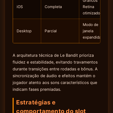
Gráficos
iOS
Completa
Retina
otimizados
Modo de
Desktop
Parcial
janela
expandida
A arquitetura técnica de Le Bandit prioriza
fluidez e estabilidade, evitando travamentos
durante transições entre rodadas e bônus. A
sincronização de áudio e efeitos mantém o
jogador atento aos sons característicos que
indicam fases premiadas.
Estratégias e
comportamento do slot