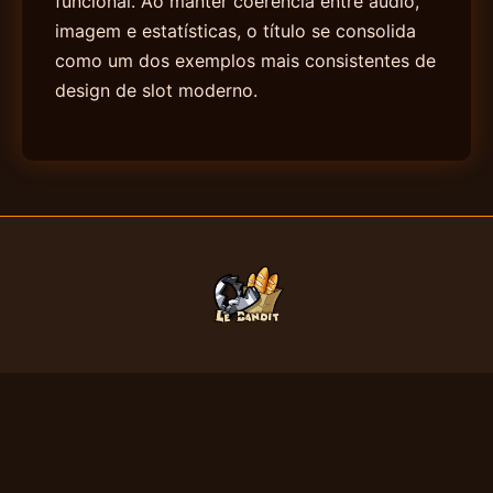
funcional. Ao manter coerência entre áudio,
imagem e estatísticas, o título se consolida
como um dos exemplos mais consistentes de
design de slot moderno.