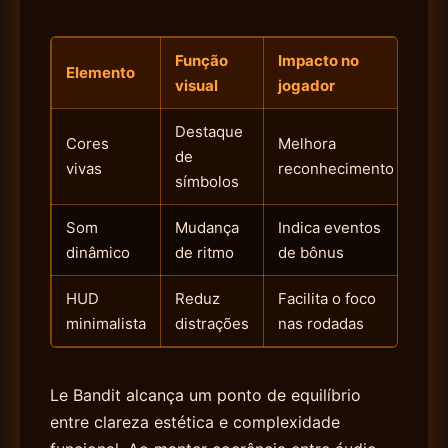
Função
Impacto no
Elemento
visual
jogador
Destaque
Cores
Melhora
de
vivas
reconhecimento
símbolos
Som
Mudança
Indica eventos
dinâmico
de ritmo
de bônus
HUD
Reduz
Facilita o foco
minimalista
distrações
nas rodadas
Le Bandit alcança um ponto de equilíbrio
entre clareza estética e complexidade